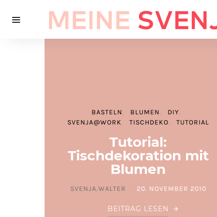
BASTELN
BLUMEN
DIY
SVENJA@WORK
TISCHDEKO
TUTORIAL
Tutorial:
Tischdekoration mit
Blumen
SVENJA.WALTER
20. NOVEMBER 2010
POSTED ON
BEITRAG LESEN