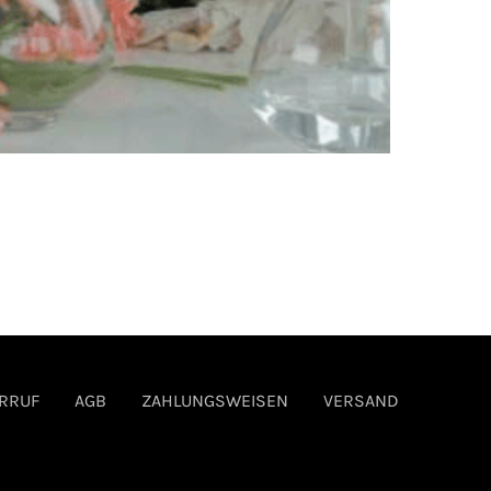
ierung der Beiträge
RRUF
AGB
ZAHLUNGSWEISEN
VERSAND