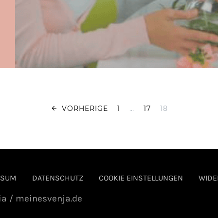
Seitennummer
VORHERIGE
1
…
17
18
SSUM
DATENSCHUTZ
COOKIE EINSTELLUNGEN
WIDE
ia / meinesvenja.de