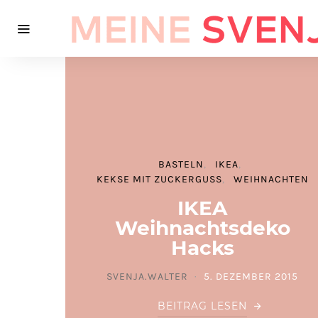
BASTELN
IKEA
KEKSE MIT ZUCKERGUSS
WEIHNACHTEN
IKEA
Weihnachtsdeko
Hacks
SVENJA.WALTER
5. DEZEMBER 2015
POSTED ON
BEITRAG LESEN