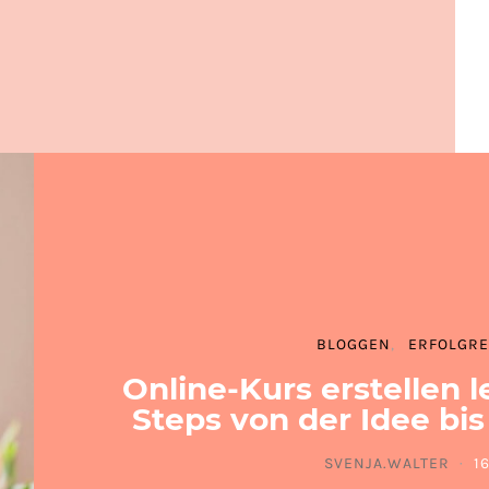
BLOGGEN
ERFOLGRE
Online-Kurs erstellen l
Steps von der Idee bis
SVENJA.WALTER
1
P