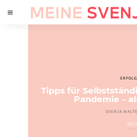
ERFOLG
Tipps für Selbstständ
Pandemie – al
SVENJA.WALT
BEI