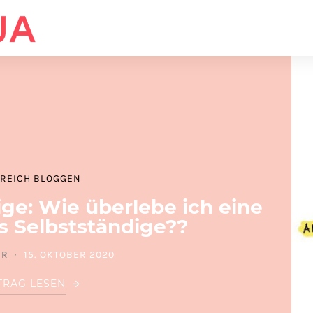
REICH BLOGGEN
ige: Wie überlebe ich eine
s Selbstständige??
ER
15. OKTOBER 2020
POSTED ON
TRAG LESEN