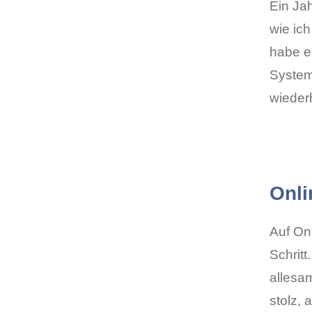
Ein Ja
wie ich
habe es
System,
wieder
Onli
Auf Onl
Schritt
allesa
stolz, 