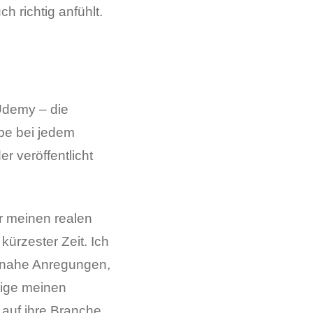
h richtig anfühlt.
Udemy – die
Habe bei jedem
r veröffentlicht
hr meinen realen
kürzester Zeit. Ich
isnahe Anregungen,
eige meinen
 auf ihre Branche