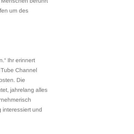
ie Menschen berührt
ufen um des
.“ Ihr erinnert
ouTube Channel
osten. Die
t, jahrelang alles
ernehmerisch
 interessiert und