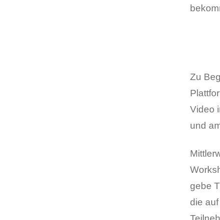
bekomme
Zu Beg
Plattfo
Video 
und am
Mittler
Worksho
gebe T
die au
Teilne