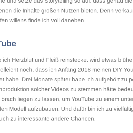
ane und setze das Storytelling so auf, dass genau d
denen die Inhalte großen Nutzen bieten. Denn verka
en willens finde ich voll daneben.
Tube
 ich Herzblut und Fleiß reinstecke, wird etwas blühen
ielleicht noch, dass ich Anfang 2018 meinen DIY Y
tet habe. Drei Monate später habe ich aufgehört zu p
produktion solcher Videos zu stemmen hätte bedeute
 brach liegen zu lassen, um YouTube zu einem unt
len Modell aufzubauen. Und dafür bin ich zu vielfältig
uch zu interessante andere Chancen.