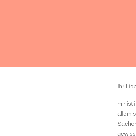
Ihr Lie
mir ist
allem 
Sachen
gewisse