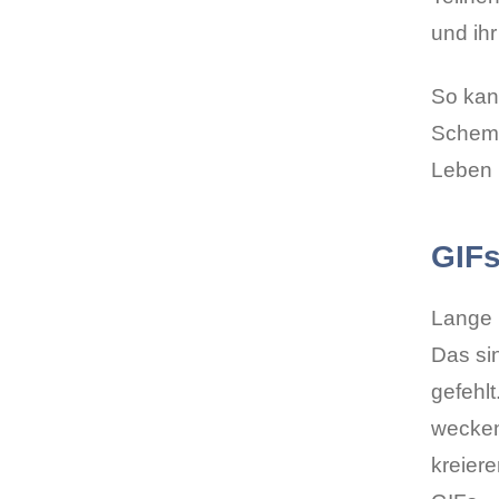
und ih
So kann
Schema
Leben ü
GIF
Lange h
Das si
gefehlt
wecken
kreiere