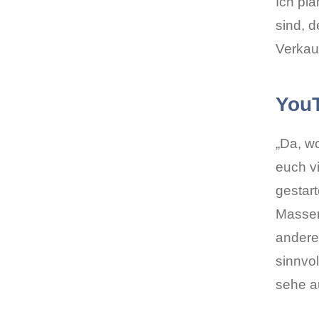
Ich pl
sind, 
Verkauf
You
„Da, wo
euch v
gestar
Massen
andere
sinnvol
sehe a