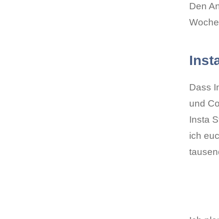
Den An
Wochen
Inst
Dass I
und Com
Insta 
ich eu
tausen