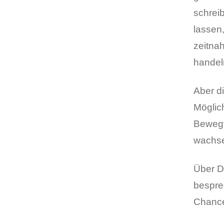
schrei
lassen,
zeitna
handel
Aber di
Möglich
Bewegt
wachse
Über Di
besprec
Chance