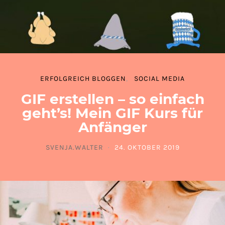
ERFOLGREICH BLOGGEN
SOCIAL MEDIA
GIF erstellen – so einfach
geht’s! Mein GIF Kurs für
Anfänger
SVENJA.WALTER
24. OKTOBER 2019
POSTED ON