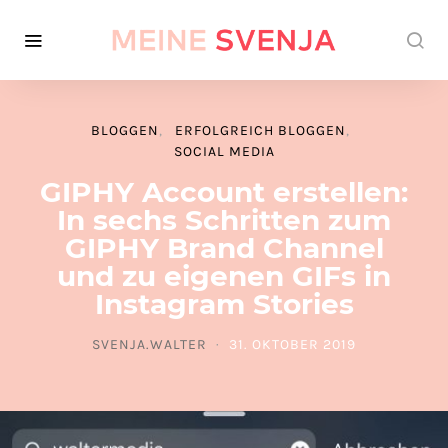
BLOGGEN
ERFOLGREICH BLOGGEN
SOCIAL MEDIA
GIPHY Account erstellen:
In sechs Schritten zum
GIPHY Brand Channel
und zu eigenen GIFs in
Instagram Stories
SVENJA.WALTER
31. OKTOBER 2019
POSTED ON