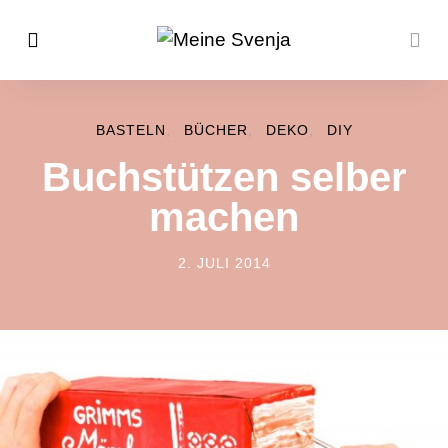
BASTELN
BÜCHER
DEKO
DIY
Buchstützen selber
machen
2. JULI 2014
POSTED ON