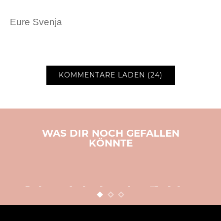
Eure Svenja
KOMMENTARE LADEN (24)
WAS DIR NOCH GEFALLEN
KÖNNTE
BASTELN
WEIHNACHTEN
Adventskalender Zahlen
zum Ausdrucken