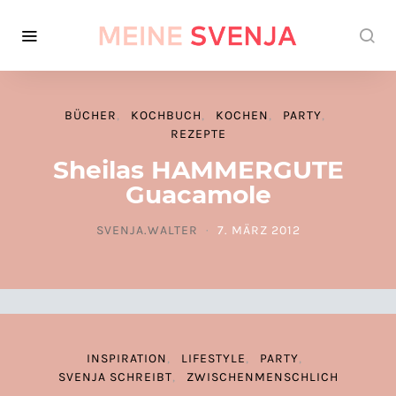
BÜCHER
KOCHBUCH
KOCHEN
PARTY
REZEPTE
Sheilas HAMMERGUTE
Guacamole
SVENJA.WALTER
7. MÄRZ 2012
POSTED ON
INSPIRATION
LIFESTYLE
PARTY
SVENJA SCHREIBT
ZWISCHENMENSCHLICH