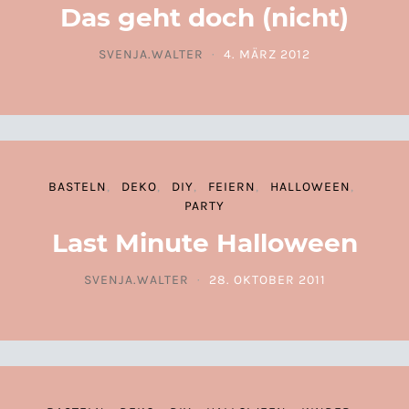
Das geht doch (nicht)
SVENJA.WALTER
4. MÄRZ 2012
POSTED ON
BASTELN
DEKO
DIY
FEIERN
HALLOWEEN
PARTY
Last Minute Halloween
SVENJA.WALTER
28. OKTOBER 2011
POSTED ON