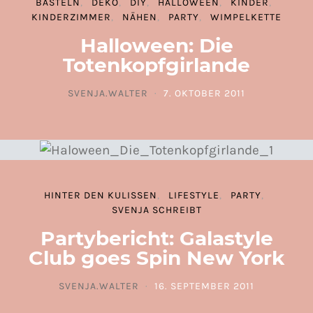
BASTELN
DEKO
DIY
HALLOWEEN
KINDER
KINDERZIMMER
NÄHEN
PARTY
WIMPELKETTE
Halloween: Die
Totenkopfgirlande
SVENJA.WALTER
7. OKTOBER 2011
POSTED ON
HINTER DEN KULISSEN
LIFESTYLE
PARTY
SVENJA SCHREIBT
Partybericht: Galastyle
Club goes Spin New York
SVENJA.WALTER
16. SEPTEMBER 2011
POSTED ON