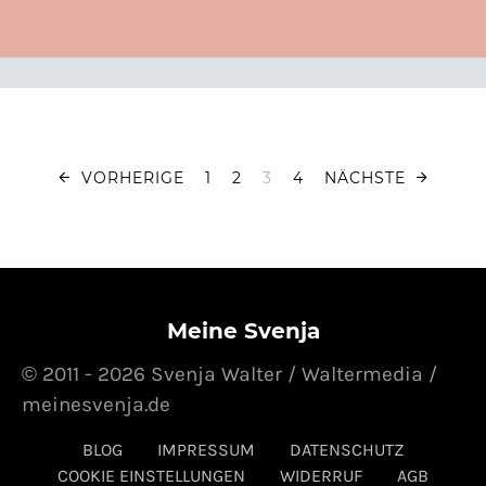
Seitennummer
VORHERIGE
1
2
3
4
NÄCHSTE
Meine Svenja
© 2011 - 2026 Svenja Walter / Waltermedia /
meinesvenja.de
BLOG
IMPRESSUM
DATENSCHUTZ
COOKIE EINSTELLUNGEN
WIDERRUF
AGB