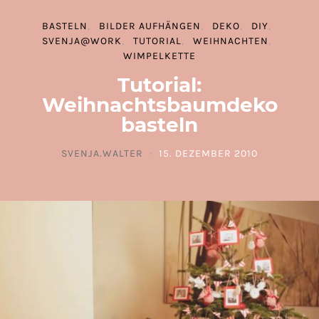
BASTELN
BILDER AUFHÄNGEN
DEKO
DIY
SVENJA@WORK
TUTORIAL
WEIHNACHTEN
WIMPELKETTE
Tutorial:
Weihnachtsbaumdeko
basteln
SVENJA.WALTER
15. DEZEMBER 2010
POSTED ON