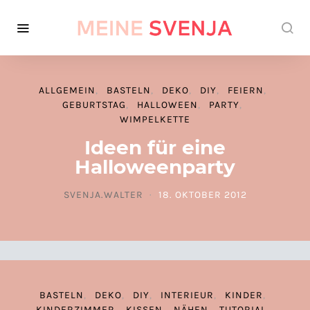
ALLGEMEIN
BASTELN
DEKO
DIY
FEIERN
GEBURTSTAG
HALLOWEEN
PARTY
WIMPELKETTE
Ideen für eine
Halloweenparty
SVENJA.WALTER
18. OKTOBER 2012
POSTED ON
BASTELN
DEKO
DIY
INTERIEUR
KINDER
KINDERZIMMER
KISSEN
NÄHEN
TUTORIAL