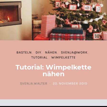
BASTELN
DIY
NÄHEN
SVENJA@WORK
TUTORIAL
WIMPELKETTE
Tutorial: Wimpelkette
nähen
SVENJA.WALTER
20. NOVEMBER 2010
POSTED ON