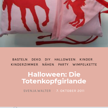
BASTELN
DEKO
DIY
HALLOWEEN
KINDER
KINDERZIMMER
NÄHEN
PARTY
WIMPELKETTE
Halloween: Die
Totenkopfgirlande
SVENJA.WALTER
7. OKTOBER 2011
POSTED ON