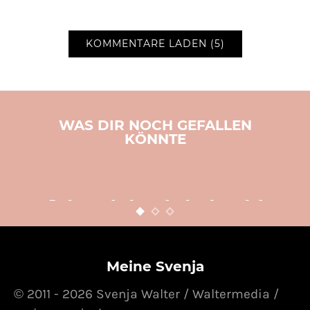
KOMMENTARE LADEN (5)
WAS DIR NOCH GEFALLEN
KÖNNTE
BASTELN
KINDER
WEIHNACHTEN
Adventsbasteln leicht
gemacht
12. NOVEMBER 2015
POSTED ON
Meine Svenja
© 2011 - 2026 Svenja Walter / Waltermedia /