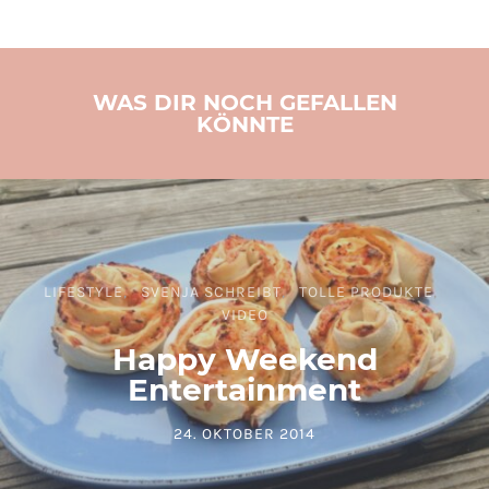
WAS DIR NOCH GEFALLEN
KÖNNTE
LIFESTYLE
SVENJA SCHREIBT
TOLLE PRODUKTE
VIDEO
Happy Weekend
Entertainment
24. OKTOBER 2014
POSTED ON