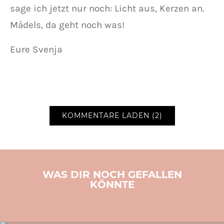
sage ich jetzt nur noch: Licht aus, Kerzen an.
Mädels, da geht noch was!
Eure Svenja
KOMMENTARE LADEN (2)
WAS DIR NOCH GEFALLEN
KÖNNTE
LIFESTYLE
SVENJA SCHREIBT
TOLLE PRODUKTE
VIDEO