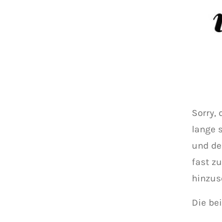
Sorry,
lange 
und de
fast z
hinzus
Die be