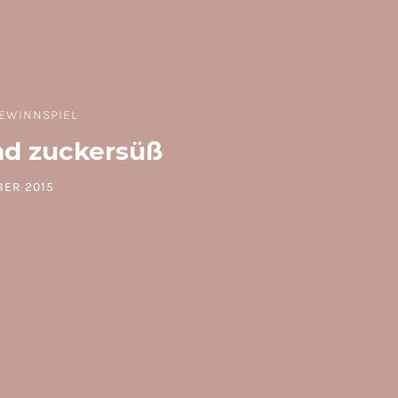
EWINNSPIEL
nd zuckersüß
BER 2015
 ON