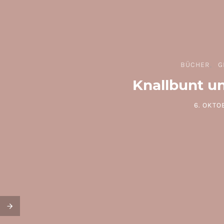
BÜCHER
G
Knallbunt u
6. OKTO
POSTED