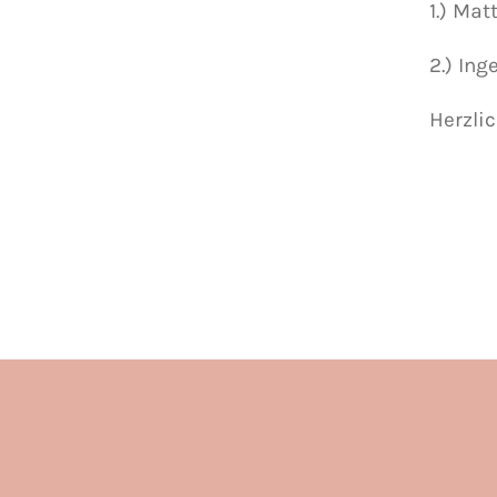
1.) Mat
2.) Ing
Herzli