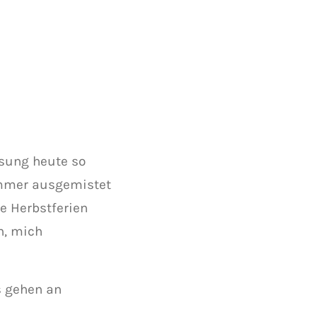
osung heute so
zimmer ausgemistet
e Herbstferien
n, mich
s gehen an