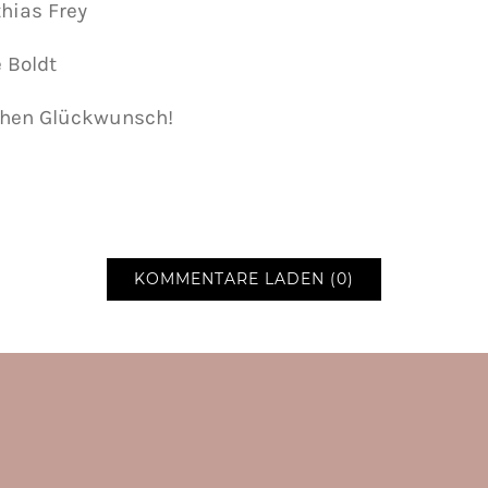
thias Frey
e Boldt
chen Glückwunsch!
KOMMENTARE LADEN (0)