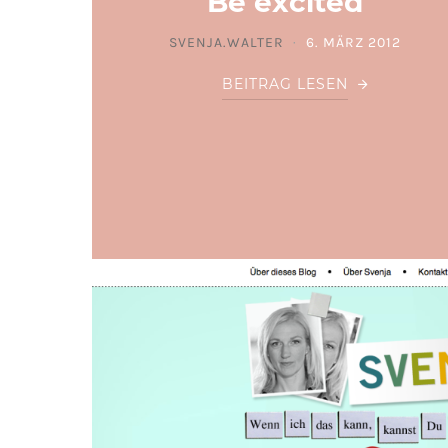
Be excited
SVENJA.WALTER
6. MÄRZ 2012
POSTED ON
BEITRAG LESEN