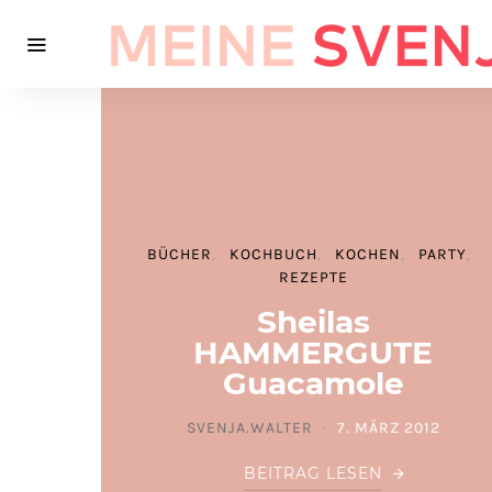
BÜCHER
KOCHBUCH
KOCHEN
PARTY
REZEPTE
Sheilas
HAMMERGUTE
Guacamole
SVENJA.WALTER
7. MÄRZ 2012
POSTED ON
BEITRAG LESEN