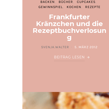
BACKEN
BÜCHER
CUPCAKES
GEWINNSPIEL
KOCHEN
REZEPTE
Frankfurter
Kränzchen und die
Rezeptbuchverlosun
g
SVENJA.WALTER
5. MÄRZ 2012
POSTED ON
BEITRAG LESEN