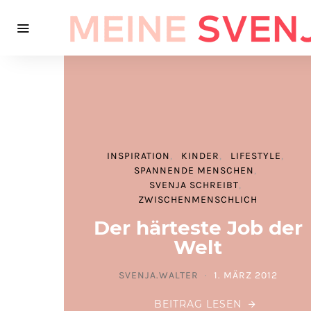
INSPIRATION
KINDER
LIFESTYLE
SPANNENDE MENSCHEN
SVENJA SCHREIBT
ZWISCHENMENSCHLICH
Der härteste Job der
Welt
SVENJA.WALTER
1. MÄRZ 2012
POSTED ON
BEITRAG LESEN