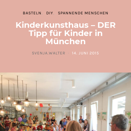
BASTELN
DIY
SPANNENDE MENSCHEN
Kinderkunsthaus – DER
Tipp für Kinder in
München
SVENJA.WALTER
14. JUNI 2015
POSTED ON