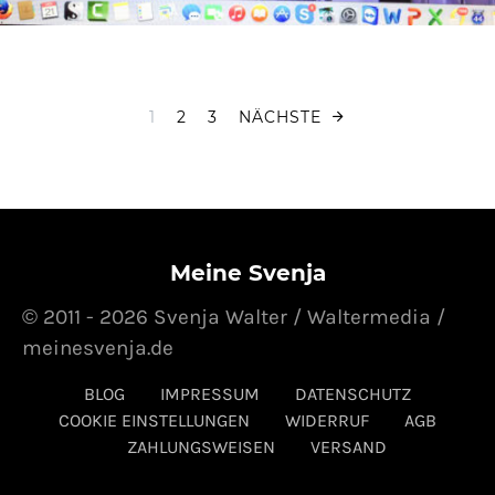
Seitennummer
1
2
3
NÄCHSTE
Meine Svenja
© 2011 - 2026 Svenja Walter / Waltermedia /
meinesvenja.de
BLOG
IMPRESSUM
DATENSCHUTZ
COOKIE EINSTELLUNGEN
WIDERRUF
AGB
ZAHLUNGSWEISEN
VERSAND