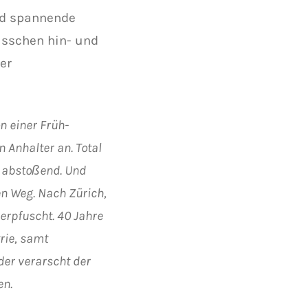
Und spannende
isschen hin- und
er
n einer Früh-
 Anhalter an. Total
h abstoßend. Und
ten Weg. Nach Zürich,
 verpfuscht. 40 Jahre
rie, samt
er verarscht der
en.