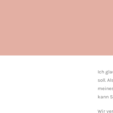
Ich gl
soll. A
meines
kann S
Wir ve