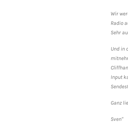
Wir werd
Radio a
Sehr au
Und in 
mitnehm
Cliffha
Input k
Sendest
Ganz li
Sven“