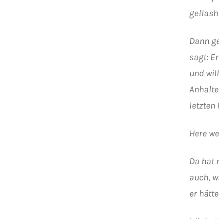
geflash
Dann ge
sagt: Er
und wil
Anhalte
letzten
Here we
Da hat 
auch, w
er hätt