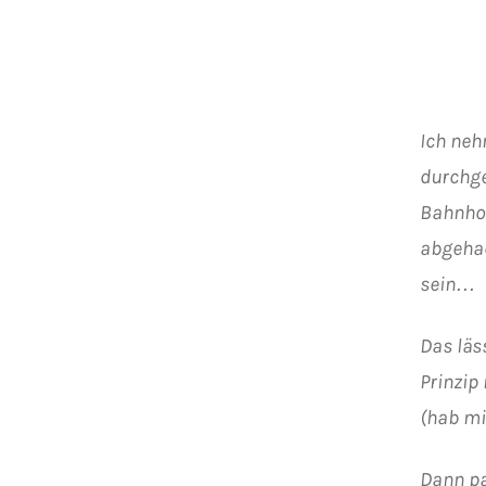
Ich neh
durchge
Bahnhof
abgehac
sein…
Das läs
Prinzip
(hab mi
Dann pa