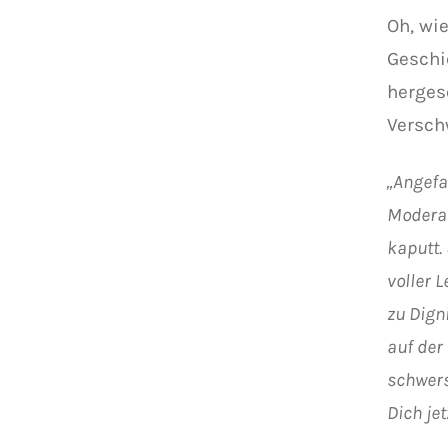
Oh, wi
Geschi
herges
Versch
„Angefa
Moderat
kaputt.
voller 
zu Digni
auf der
schwers
Dich je