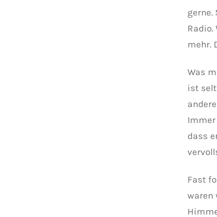
gerne.
Radio.
mehr. D
Was mi
ist se
andere
Immer 
dass er
vervol
Fast f
waren 
Himmel