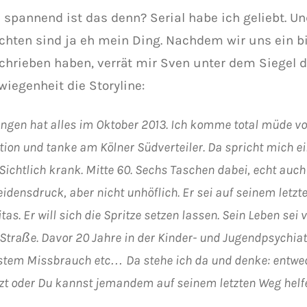
e spannend ist das denn? Serial habe ich geliebt. 
chten sind ja eh mein Ding. Nachdem wir uns ein b
chrieben haben, verrät mir Sven unter dem Siegel d
wiegenheit die Storyline:
ngen hat alles im Oktober 2013. Ich komme total müde vo
ion und tanke am Kölner Südverteiler. Da spricht mich ein
 Sichtlich krank. Mitte 60. Sechs Taschen dabei, echt auc
Leidensdruck, aber nicht unhöflich. Er sei auf seinem letz
tas. Er will sich die Spritze setzen lassen. Sein Leben sei
 Straße. Davor 20 Jahre in der Kinder- und Jugendpsychiat
tem Missbrauch etc… Da stehe ich da und denke: entwed
tzt oder Du kannst jemandem auf seinem letzten Weg helf