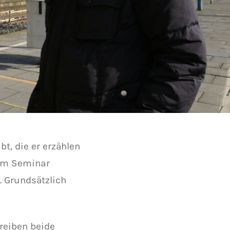
t, die er erzählen
inem Seminar
. Grundsätzlich
reiben beide