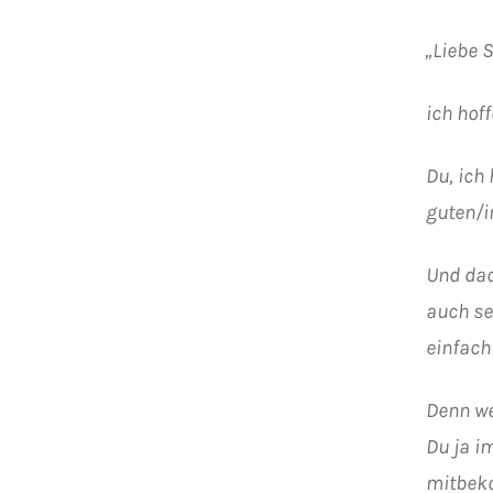
„Liebe 
ich hof
Du, ich
guten/i
Und dac
auch se
einfac
Denn we
Du ja i
mitbeko