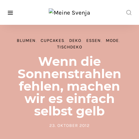
BLUMEN
CUPCAKES
DEKO
ESSEN
MODE
TISCHDEKO
Wenn die
Sonnenstrahlen
fehlen, machen
wir es einfach
selbst gelb
23. OKTOBER 2012
POSTED ON