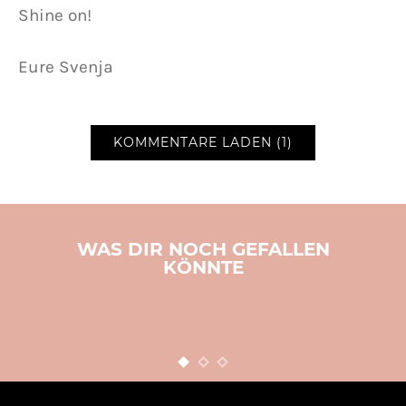
Shine on!
Eure Svenja
KOMMENTARE LADEN (1)
WAS DIR NOCH GEFALLEN
KÖNNTE
ERNÄHRUNG
ESSEN
KOCHEN
REZEPTE
THERMOMIX
Der natürliche
Geschmacksverstärker –
und ab in die Tonne mit der