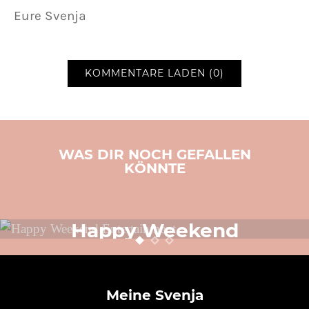
Eure Svenja
KOMMENTARE LADEN (0)
WAS DIR NOCH GEFALLEN
KÖNNTE
LIFESTYLE
SVENJA SCHREIBT
TOLLE PRODUKTE
VIDEO
Happy Weekend
Entertainment
24. OKTOBER 2014
POSTED ON
Meine Svenja