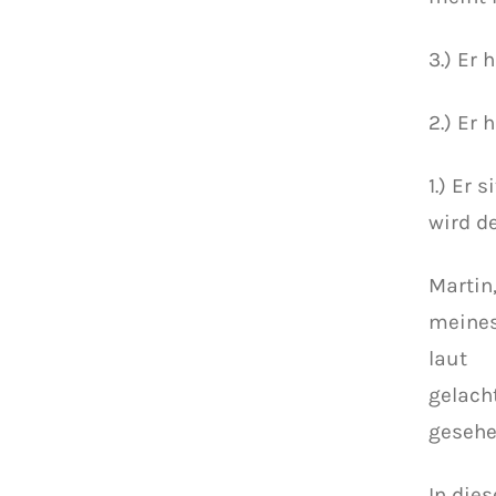
3.) Er 
2.) Er 
1.) Er
wird de
Martin
meines
laut
gelach
gesehe
In die