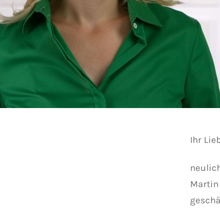
Ihr Lie
neulic
Martin
geschä