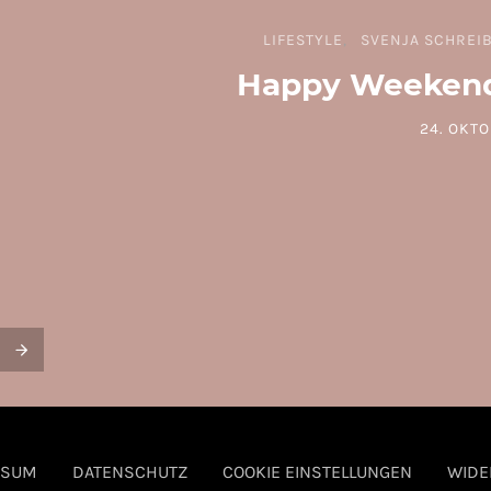
LIFESTYLE
SVENJA SCHREI
Happy Weekend
24. OKTO
POSTED 
SSUM
DATENSCHUTZ
COOKIE EINSTELLUNGEN
WIDE