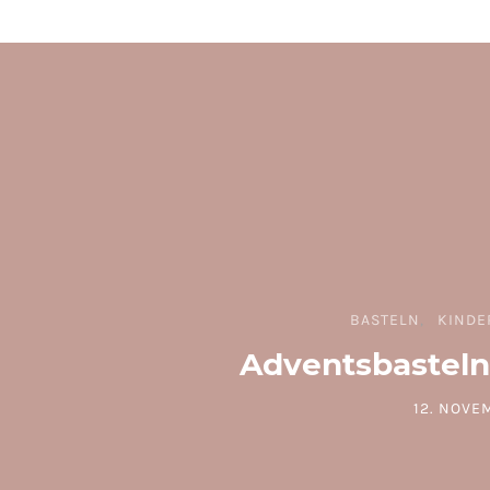
BASTELN
KINDE
Adventsbasteln
12. NOVE
POSTED O