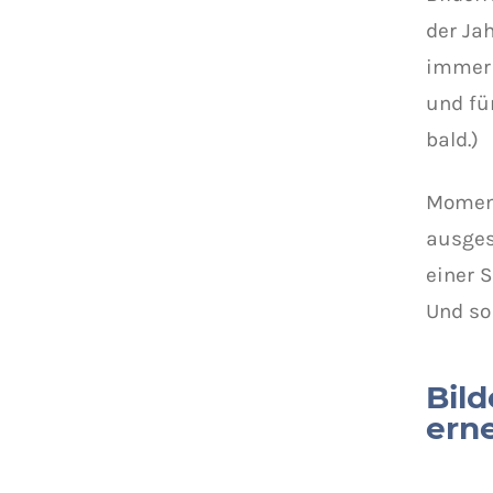
der Ja
immer 
und fü
bald.)
Moment
ausges
einer 
Und so
Bil
ern