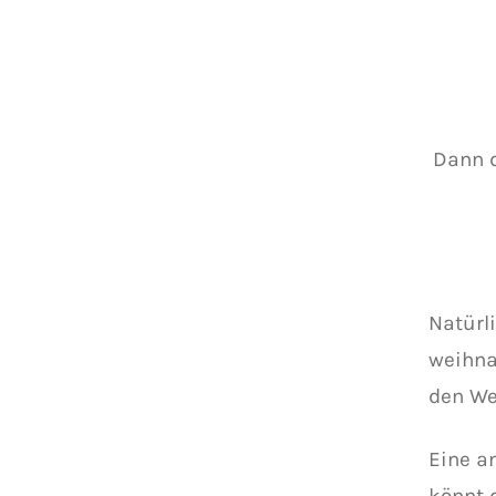
Dann d
Natürl
weihna
den We
Eine a
könnt 