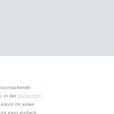
achzumachende
e
in der
Zeitschrift
 könnt ihr einen
uts ganz einfach