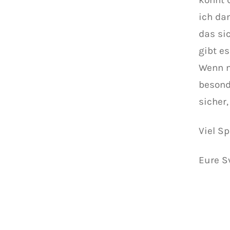
ich dan
das si
gibt e
Wenn m
besond
sicher
Viel S
Eure S