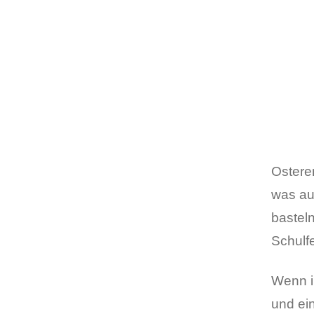
Ostere
was au
bastel
Schulf
Wenn i
und ei