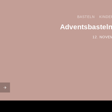
BASTELN
KINDE
Adventsbasteln
12. NOVE
POSTED 