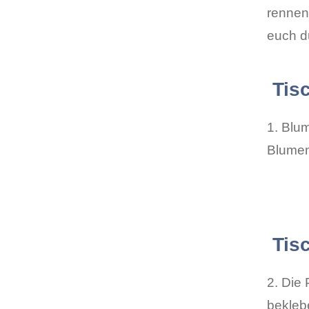
rennen,
euch d
Tisc
1. Blu
Blumen
Tisc
2. Die
bekleb