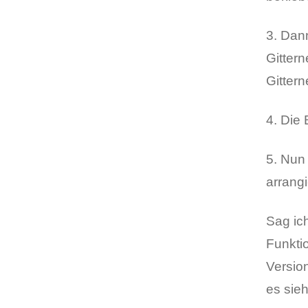
3. Dan
Gittern
Gitter
4. Die
5. Nun
arrangi
Sag ich
Funkti
Versio
es sieh