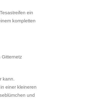
Tesastreifen ein
t einem kompletten
 Gitternetz
er kann.
n einer kleineren
änseblümchen und