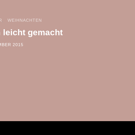
R
WEIHNACHTEN
 leicht gemacht
MBER 2015
ON