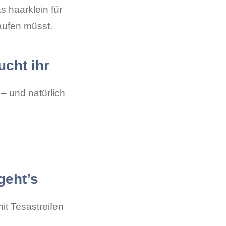
s haarklein für
aufen müsst.
cht ihr
– und natürlich
geht’s
it Tesastreifen