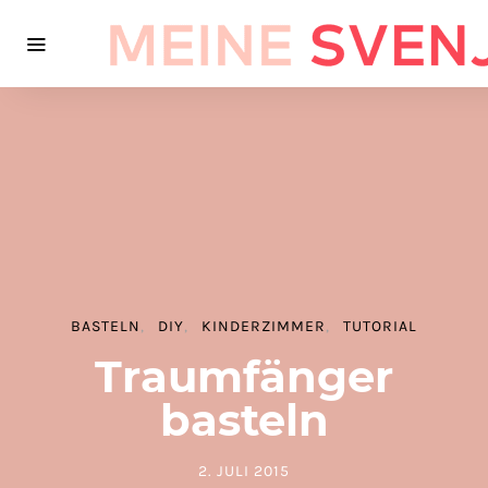
BASTELN
DIY
KINDERZIMMER
TUTORIAL
Traumfänger
basteln
2. JULI 2015
POSTED ON