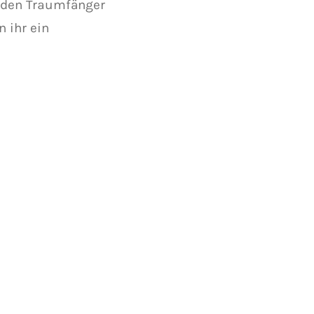
r den Traumfänger
n ihr ein