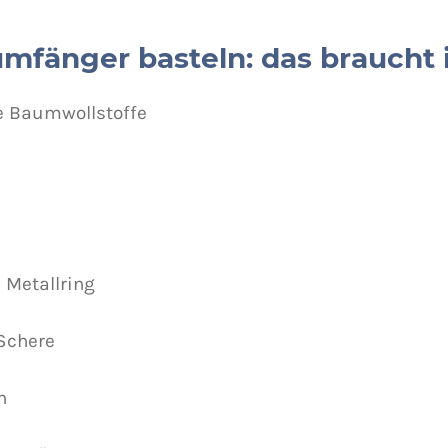
mfänger basteln: das braucht 
e Baumwollstoffe
 Metallring
 Schere
n