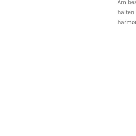
Am bes
halten 
harmon