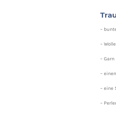
Trau
– bunt
– Wolle
– Garn
– einen
– eine
– Perle