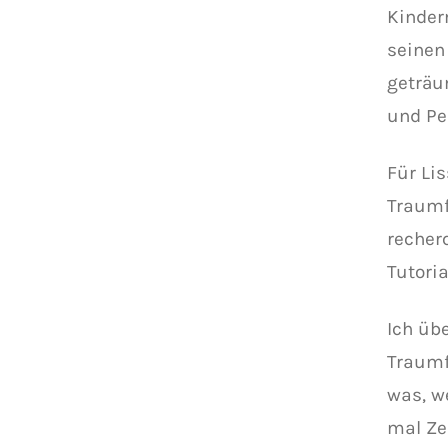
Kinder
seinen
geträu
und Pe
Für Lis
Traumf
recher
Tutori
Ich üb
Traumf
was, w
mal Zei