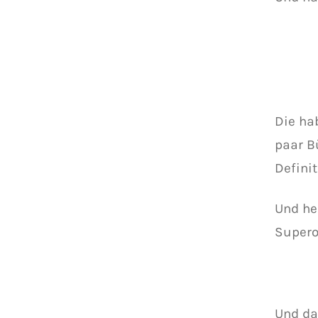
Die ha
paar B
Defini
Und her
Supero
Und da