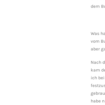
dem Bu
Was ha
vom Bu
aber ga
Nach d
kam de
ich be
festzu
gebrau
habe n