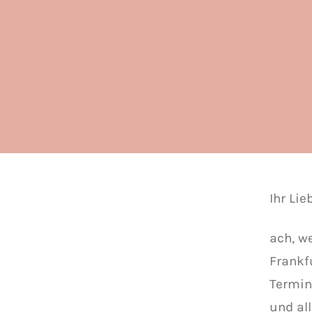
Ihr Lie
ach, w
Frankf
Termin
und al