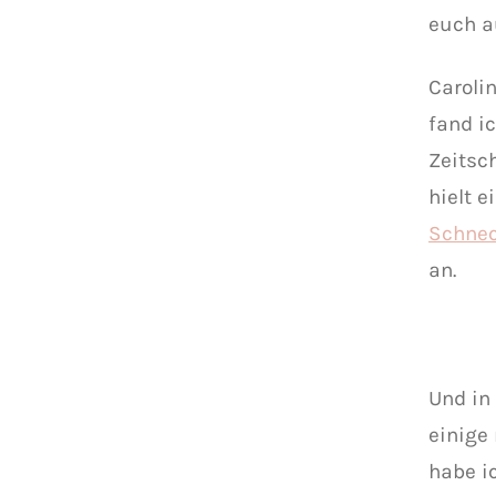
euch a
Caroli
fand i
Zeitsc
hielt 
Schnec
an.
Und in
einige
habe i