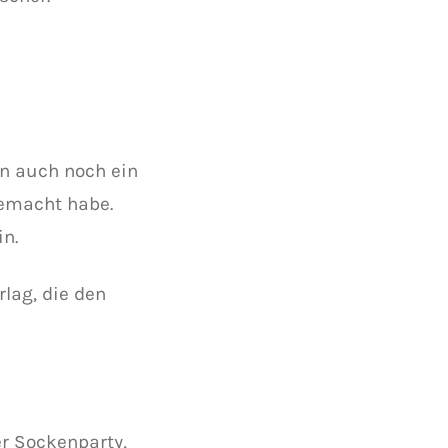
rn auch noch ein
gemacht habe.
in.
rlag, die den
er Sockenparty,