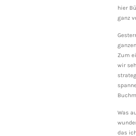
hier B
ganz v
Gester
ganzen
Zum ei
wir seh
strate
spanne
Buchme
Was au
wunde
das ic