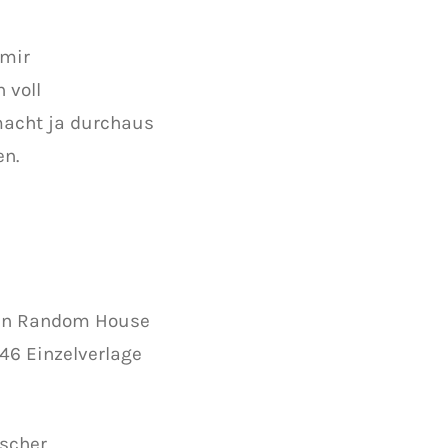
 mir
 voll
macht ja durchaus
en.
ren Random House
46 Einzelverlage
scher.