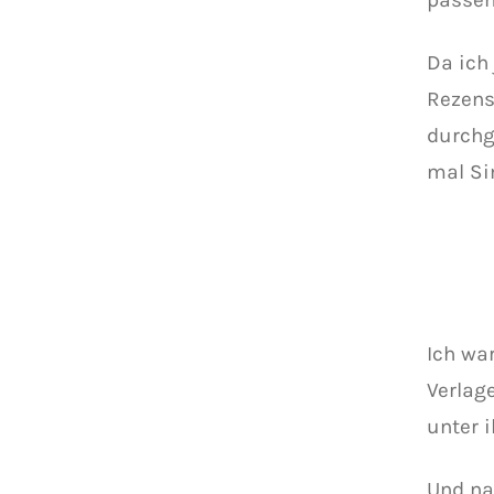
Da ich
Rezens
durchg
mal Si
Ich wa
Verlag
unter 
Und na