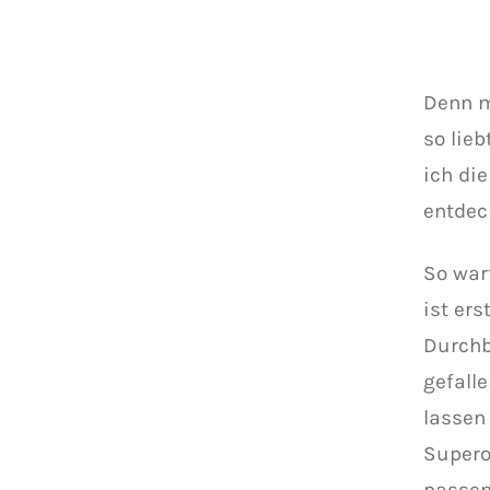
Denn m
so lie
ich di
entdec
So war
ist ers
Durchb
gefall
lassen
Supero
passen