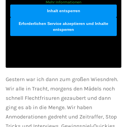
Mehr Informationen
Inhalt entsperren
Erforderlichen Service akzeptieren und Inhalte
entsperren
Gestern war ich dann zum großen Wiesndreh.
Wir alle in Tracht, morgens den Mädels noch
schnell Flechtfrisuren gezaubert und dann
ging es ab in die Menge. Wir haben
Anmoderationen gedreht und Zeitraffer, Stop
Tricks und Interviews, Gewinnspiel-Quickies,