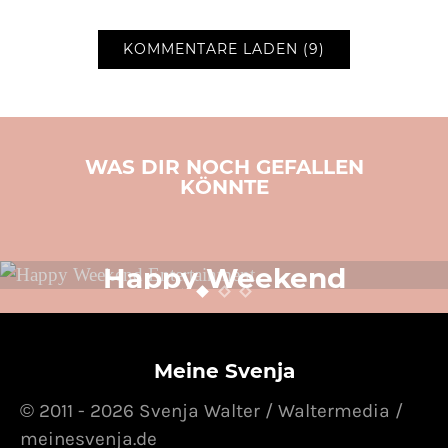
KOMMENTARE LADEN (9)
WAS DIR NOCH GEFALLEN
KÖNNTE
LIFESTYLE
SVENJA SCHREIBT
TOLLE PRODUKTE
VIDEO
Happy Weekend
Entertainment
24. OKTOBER 2014
POSTED ON
Meine Svenja
© 2011 - 2026 Svenja Walter / Waltermedia /
meinesvenja.de