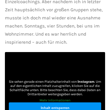
Einzelcoachings. Aber nachdem ich in letzter
Zeit hauptsächlich vor großen Gruppen stehe,
musste ich doch mal wieder eine Ausnahme
machen. Sonntags, vier Stunden, bei uns im
Wohnzimmer. Und es war herrlich und
inspirierend – auch für mich.
Sie sehen gerade einen Platzhalterinhalt von
Instagram
. Um
auf den eigentlichen Inhalt zuzugreifen, klicken Sie auf die
Schaltfläche unten. Bitte beachten Sie, dass dabei Daten an
Drittanbieter weitergegeben werden.
Mehr Informationen
Inhalt entsperren