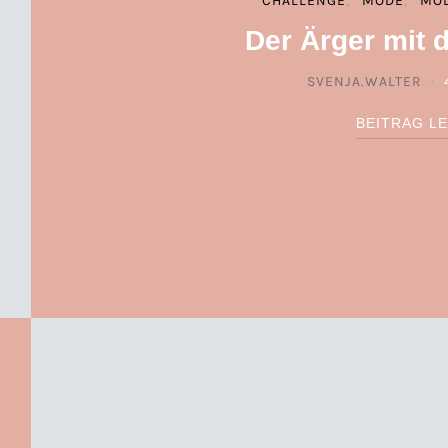
CHALLENGE
MODE
MO
Der Ärger mit 
SVENJA.WALTER
BEITRAG L