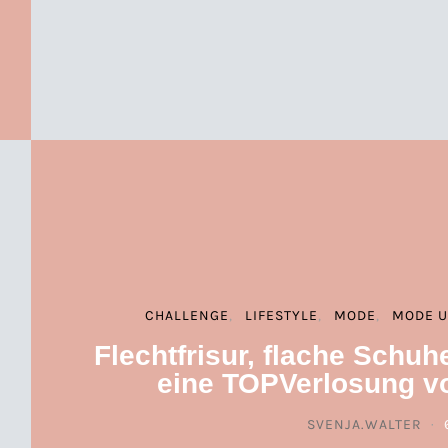
CHALLENGE
LIFESTYLE
MODE
MODE 
Flechtfrisur, flache Schuh
eine TOPVerlosung v
SVENJA.WALTER