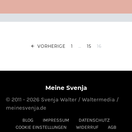
Seitennummer
VORHERIGE
1
…
15
16
Meine Svenja
© 2011 - 2026 Svenja Walter / Waltermedia /
meinesvenja.de
BLOG
IMPRESSUM
DATENSCHUTZ
COOKIE EINSTELLUNGEN
WIDERRUF
AGB