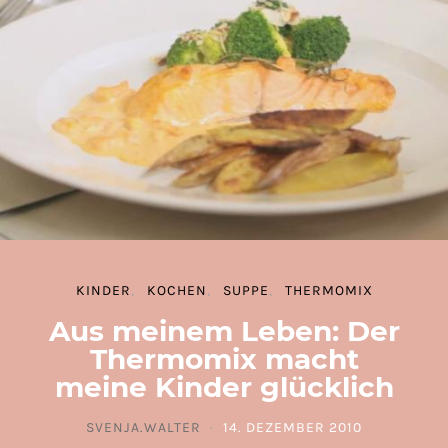
KINDER
KOCHEN
SUPPE
THERMOMIX
Aus meinem Leben: Der
Thermomix macht
meine Kinder glücklich
SVENJA.WALTER
14. DEZEMBER 2010
POSTED ON