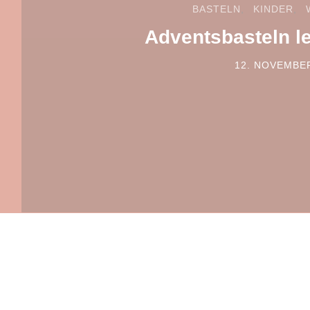
BASTELN
KINDER
Adventsbasteln l
12. NOVEMBE
POSTED ON