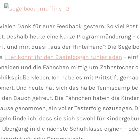
vielen Dank für euer Feedback gestern. So viel Post 
et. Deshalb heute eine kurze Programmänderung – 
rit und mir, quasi „aus der Hinterhand“: Die Segelb
s.
Hier könnt ihr den Bastelbogen runterladen
– ein
neiden und die Fähnchen mittig um Zahnstocher o
hlikspieße kleben. Ich habe es mit Prittstift gemac
oniert. Und heute hat sich das halbe Tenniscamp be
n den Bauch gefreut. Die Fähnchen haben die Kinder
ause genommen, ein voller Testerfolg sozusagen. D
geln finde ich, dass sie sich sowohl für Kindergebu
n Übergang in die nächste Schulklasse eignen – ode
geburtstage oder Sommerfeste.