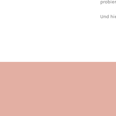
probie
Und hi