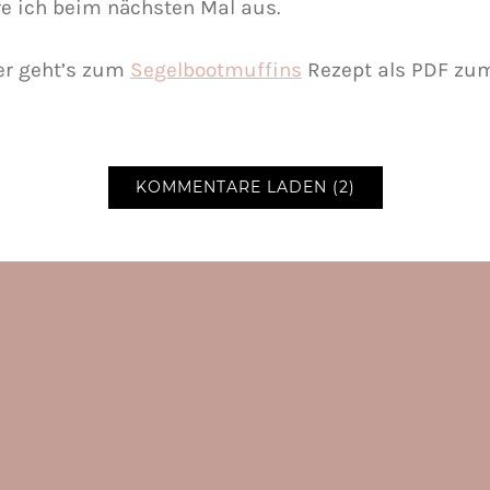
re ich beim nächsten Mal aus.
er geht’s zum
Segelbootmuffins
Rezept als PDF zu
KOMMENTARE LADEN (2)