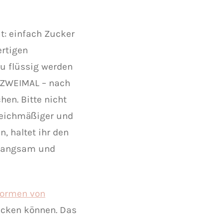
t: einfach Zucker
ertigen
u flüssig werden
s ZWEIMAL – nach
en. Bitte nicht
gleichmäßiger und
, haltet ihr den
n langsam und
formen von
backen können. Das