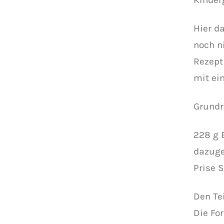
Hier d
noch n
Rezept
mit ei
Grundr
228 g 
dazuge
Prise 
Den Te
Die Fo