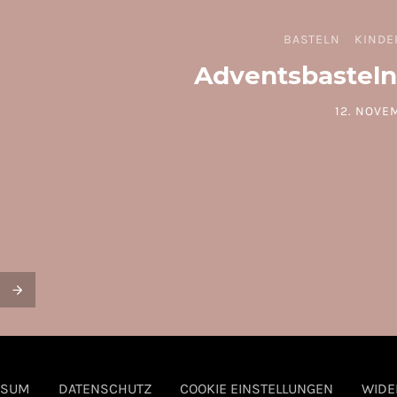
BASTELN
KINDE
Adventsbasteln
12. NOVE
POSTED O
SSUM
DATENSCHUTZ
COOKIE EINSTELLUNGEN
WIDE