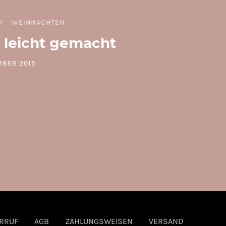
R
WEIHNACHTEN
 leicht gemacht
MBER 2015
N
RRUF
AGB
ZAHLUNGSWEISEN
VERSAND