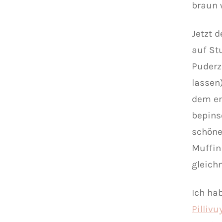
braun 
Jetzt 
auf St
Puderz
lassen
dem er
bepins
schöne
Muffin
gleich
Ich ha
Pillivu