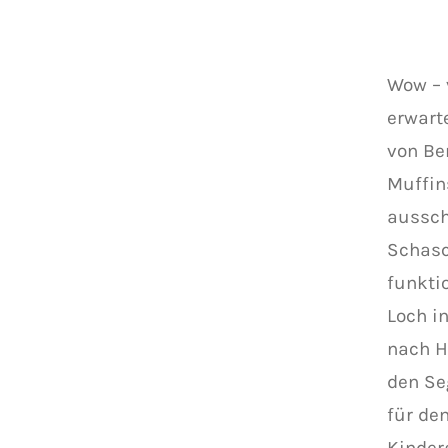
Wow – 
erwart
von Be
Muffin
aussch
Schasc
funkti
Loch i
nach H
den Se
für de
Kinder