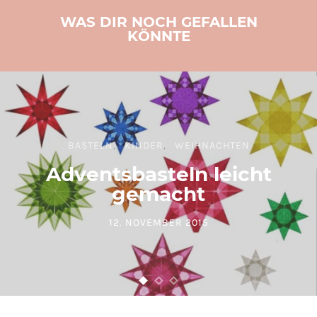
WAS DIR NOCH GEFALLEN
KÖNNTE
BASTELN
KINDER
WEIHNACHTEN
Adventsbasteln leicht
gemacht
12. NOVEMBER 2015
POSTED ON