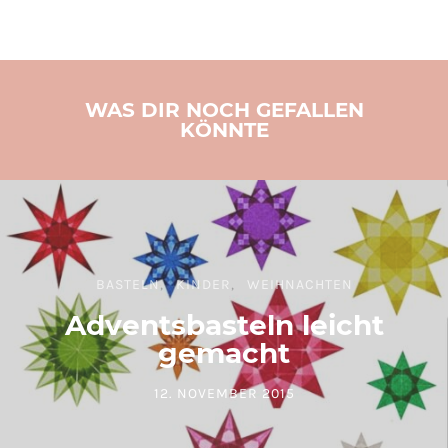
WAS DIR NOCH GEFALLEN
KÖNNTE
BASTELN
KINDER
WEIHNACHTEN
Adventsbasteln leicht
gemacht
12. NOVEMBER 2015
POSTED ON