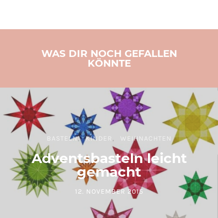
WAS DIR NOCH GEFALLEN
KÖNNTE
BASTELN
KINDER
WEIHNACHTEN
Adventsbasteln leicht
gemacht
12. NOVEMBER 2015
POSTED ON