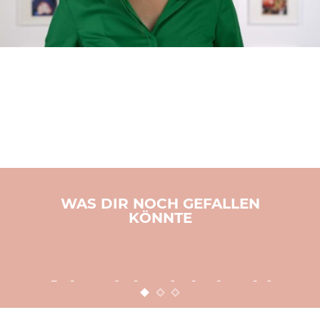
WAS DIR NOCH GEFALLEN
KÖNNTE
BASTELN
KINDER
WEIHNACHTEN
Adventsbasteln leicht
gemacht