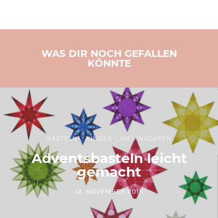
WAS DIR NOCH GEFALLEN
KÖNNTE
BASTELN
KINDER
WEIHNACHTEN
Adventsbasteln leicht
gemacht
12. NOVEMBER 2015
POSTED ON