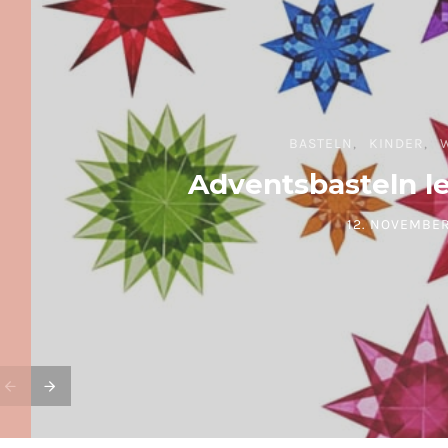
BASTELN
KINDER
Adventsbasteln l
12. NOVEMBER
POSTED ON