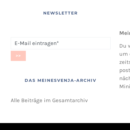
NEWSLETTER
Mei
Du w
um 
zeit
post
näc
DAS MEINESVENJA-ARCHIV
Min
Alle Beiträge im Gesamtarchiv