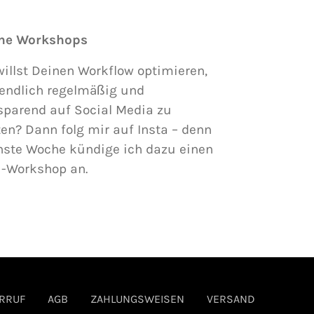
ne Workshops
illst Deinen Workflow optimieren,
endlich regelmäßig und
sparend auf Social Media zu
en? Dann folg mir auf Insta – denn
hste Woche kündige ich dazu einen
i-Workshop an.
RRUF
AGB
ZAHLUNGSWEISEN
VERSAND