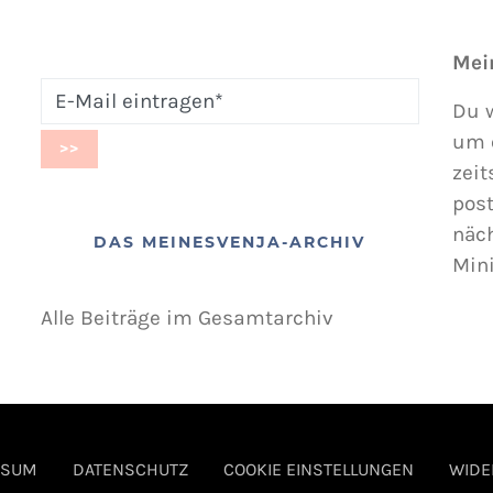
Mei
Du w
um 
zeit
post
näc
DAS MEINESVENJA-ARCHIV
Min
Alle Beiträge im Gesamtarchiv
SSUM
DATENSCHUTZ
COOKIE EINSTELLUNGEN
WIDE