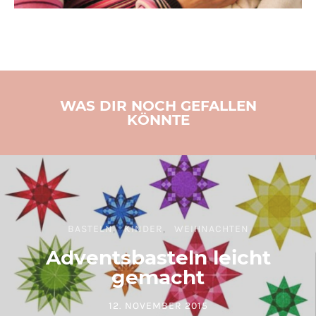
WAS DIR NOCH GEFALLEN
KÖNNTE
BASTELN
KINDER
WEIHNACHTEN
Adventsbasteln leicht
gemacht
12. NOVEMBER 2015
POSTED ON