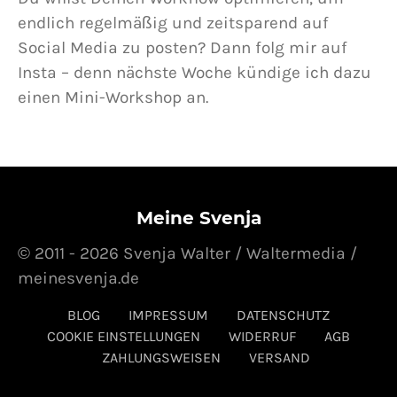
endlich regelmäßig und zeitsparend auf
Social Media zu posten? Dann folg mir auf
Insta – denn nächste Woche kündige ich dazu
einen Mini-Workshop an.
Meine Svenja
© 2011 - 2026 Svenja Walter / Waltermedia /
meinesvenja.de
BLOG
IMPRESSUM
DATENSCHUTZ
COOKIE EINSTELLUNGEN
WIDERRUF
AGB
ZAHLUNGSWEISEN
VERSAND