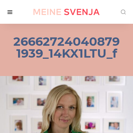
26662724040879
1939_14KX1LTU_f