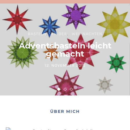
BASTELN
KINDER
WEIHNACHTEN
Adventsbasteln leicht
gemacht
12. NOVEMBER 2015
POSTED ON
ÜBER MICH