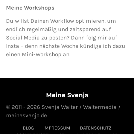
Meine Workshops
Du willst Deinen Workflow optimieren, um
endlich regelmäßig und zeitsparend auf
Social Media zu posten? Dann folg mir auf
Insta – denn nächste Woche kündige ich dazu
einen Mini-Workshop an.
Meine Svenja
© 2011 - 2026 Svenja Walter / Waltermedia /
meinesvenja.de
BLOG
IMPRESSUM
DATENSCHUTZ