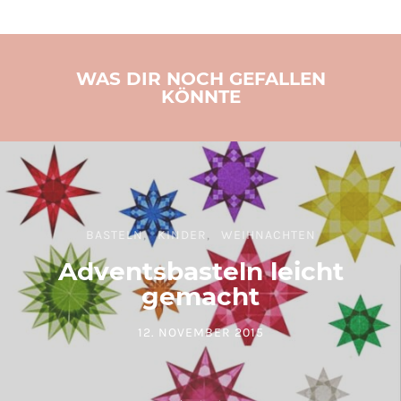
WAS DIR NOCH GEFALLEN
KÖNNTE
BASTELN
KINDER
WEIHNACHTEN
Adventsbasteln leicht
gemacht
12. NOVEMBER 2015
POSTED ON