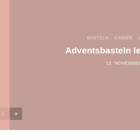
BASTELN
KINDER
Adventsbasteln l
12. NOVEMBE
POSTED ON