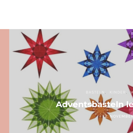
BASTELN
KINDER
Adventsbasteln l
12. NOVEMBER
POSTED ON