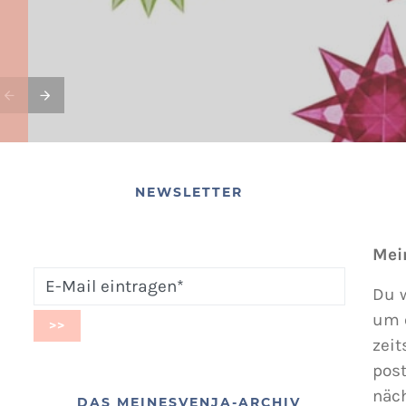
NEWSLETTER
Mei
Du w
um 
zeit
post
näc
DAS MEINESVENJA-ARCHIV