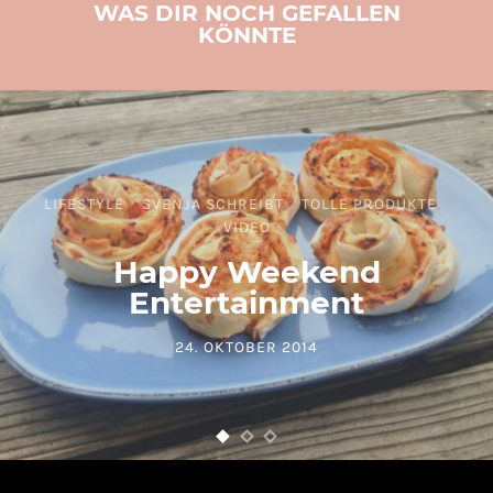
WAS DIR NOCH GEFALLEN
KÖNNTE
LIFESTYLE
SVENJA SCHREIBT
TOLLE PRODUKTE
VIDEO
Happy Weekend
Entertainment
24. OKTOBER 2014
POSTED ON