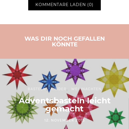
KOMMENTARE LADEN (0)
WAS DIR NOCH GEFALLEN
KÖNNTE
BASTELN
KINDER
WEIHNACHTEN
Adventsbasteln leicht
gemacht
12. NOVEMBER 2015
POSTED ON