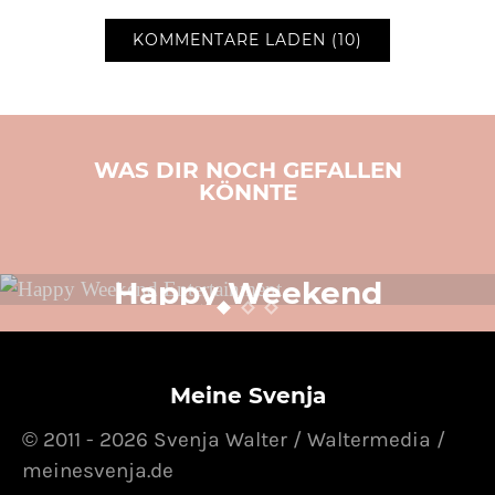
KOMMENTARE LADEN (10)
WAS DIR NOCH GEFALLEN
KÖNNTE
LIFESTYLE
SVENJA SCHREIBT
TOLLE PRODUKTE
VIDEO
Happy Weekend
Entertainment
24. OKTOBER 2014
POSTED ON
Meine Svenja
© 2011 - 2026 Svenja Walter / Waltermedia /
meinesvenja.de