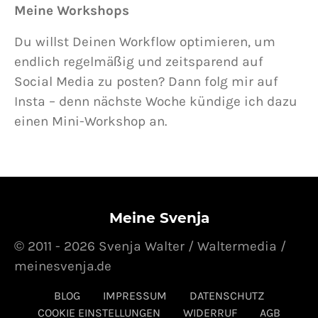
Meine Workshops
Du willst Deinen Workflow optimieren, um
endlich regelmäßig und zeitsparend auf
Social Media zu posten? Dann folg mir auf
Insta – denn nächste Woche kündige ich dazu
einen Mini-Workshop an.
Meine Svenja
© 2011 - 2026 Svenja Walter / Waltermedia /
meinesvenja.de
BLOG
IMPRESSUM
DATENSCHUTZ
COOKIE EINSTELLUNGEN
WIDERRUF
AGB