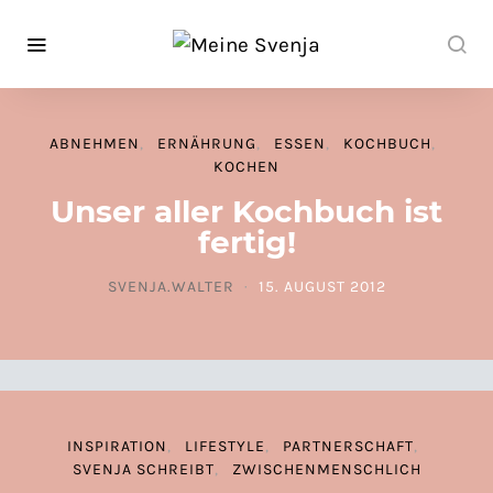
ABNEHMEN
ERNÄHRUNG
ESSEN
KOCHBUCH
KOCHEN
Unser aller Kochbuch ist
fertig!
SVENJA.WALTER
15. AUGUST 2012
POSTED ON
INSPIRATION
LIFESTYLE
PARTNERSCHAFT
SVENJA SCHREIBT
ZWISCHENMENSCHLICH