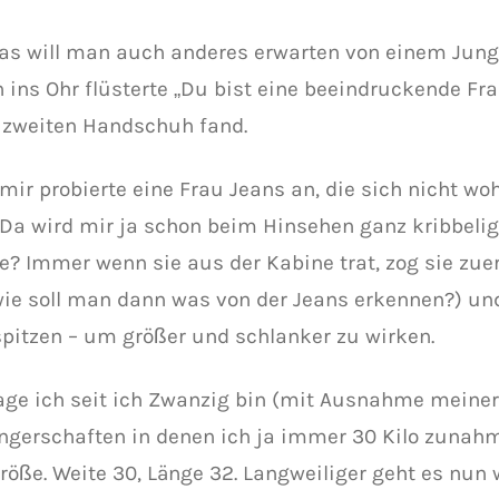
as will man auch anderes erwarten von einem Jung
h ins Ohr flüsterte „Du bist eine beeindruckende Fra
 zweiten Handschuh fand.
ir probierte eine Frau Jeans an, die sich nicht woh
. Da wird mir ja schon beim Hinsehen ganz kribbelig
e? Immer wenn sie aus der Kabine trat, zog sie zuers
wie soll man dann was von der Jeans erkennen?) und 
pitzen – um größer und schlanker zu wirken.
age ich seit ich Zwanzig bin (mit Ausnahme meiner
gerschaften in denen ich ja immer 30 Kilo zunahm
röße. Weite 30, Länge 32. Langweiliger geht es nun w