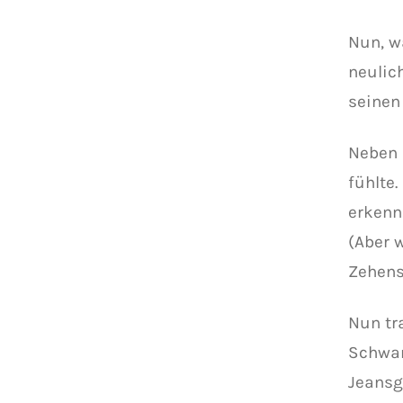
Nun, w
neulic
seinen
Neben m
fühlte
erkenn
(Aber 
Zehens
Nun tr
Schwan
Jeansg