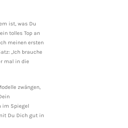
lem ist, was Du
ein tolles Top an
ach meinen ersten
atz: „Ich brauche
r mal in die
Modelle zwängen,
Dein
 im Spiegel
mit Du Dich gut in