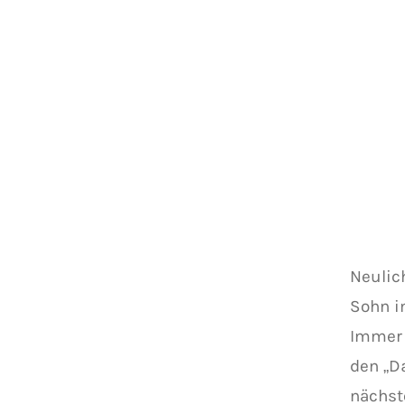
Neulic
Sohn i
Immer 
den „D
nächst