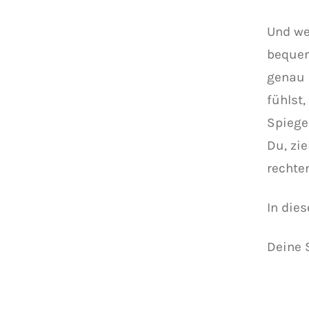
Und we
bequem
genau d
fühlst
Spiege
Du, zi
rechten
In die
Deine 