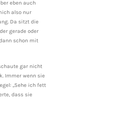
 aber eben auch
mich also nur
g. Da sitzt die
oder gerade oder
 dann schon mit
schaute gar nicht
ick. Immer wenn sie
gel: „Sehe ich fett
erte, dass sie