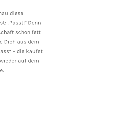
nau diese
t: „Passt!“ Denn
schäft schon fett
die Dich aus dem
asst – die kaufst
 wieder auf dem
e.