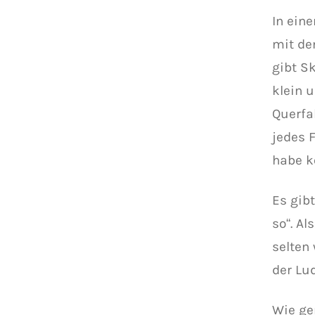
In ein
mit de
gibt S
klein 
Querfa
jedes F
habe k
Es gib
so“. A
selten
der Lu
Wie ge