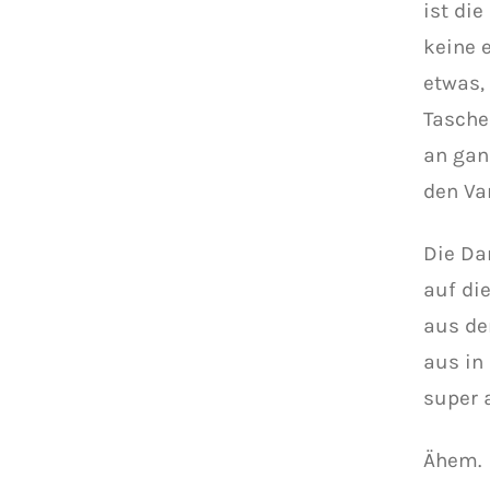
ist di
keine 
etwas,
Tasche
an gan
den Va
Die Da
auf die
aus der
aus in 
super 
Ähem.