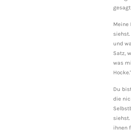
gesagt
Meine 
siehst.
und wa
Satz, 
was mi
Hocke.
Du bis
die ni
Selbst
siehst
ihnen f