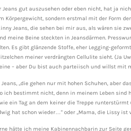
er Jeans gut auszusehen oder eben nicht, hat ja nic
m Körpergewicht, sondern erstmal mit der Form der 
kinny Jeans, die sehen bei mir aus, als wären sie 
und meine Beine steckten in Jeansdärmen. Presswur
lten. Es gibt glänzende Stoffe, eher Legging-geform
itzelchen meiner verdrängten Cellulite sieht. (Ja Uw
eine – aber Du bist auch parteiisch und willst mit m
t Jeans, „die gehen nur mit hohen Schuhen, aber das
lso ich bestimmt nicht, denn in meinem Leben sind
 wie ein Tag an dem keiner die Treppe runterstürmt
dwig hat schon wieder…“ oder „Mama, die Lissy ist v
rne hätte ich meine Kabinennachbarin zur Seite 