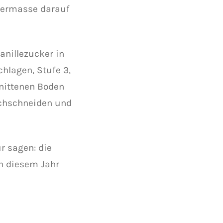
eermasse darauf
anillezucker in
chlagen, Stufe 3,
hnittenen Boden
rchschneiden und
ur sagen: die
in diesem Jahr