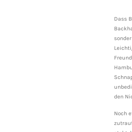
Dass B
Backha
sonder
Leicht
Freund
Hambur
Schnap
unbedi
den Ni
Noch e
zutrau