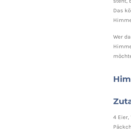
steht,
Das kö
Himmel
Wer da
Himmels
möchte
Him
Zut
4 Eier,
Päckch