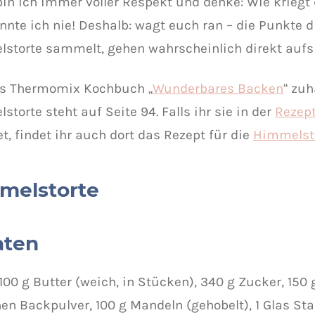
 bin ich immer voller Respekt und denke: Wie kriegt 
nnte ich nie! Deshalb: wagt euch ran – die Punkte di
storte sammelt, gehen wahrscheinlich direkt aufs
s Thermomix Kochbuch „
Wunderbares Backen
“ zuh
torte steht auf Seite 94. Falls ihr sie in der
Rezept
t, findet ihr auch dort das Rezept für die
Himmelsto
melstorte
aten
 100 g Butter (weich, in Stücken), 340 g Zucker, 150
en Backpulver, 100 g Mandeln (gehobelt), 1 Glas Sta