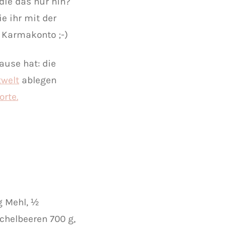
die das nur hin?
e ihr mit der
 Karmakonto ;-)
ause hat: die
welt
ablegen
rte.
 g Mehl, ½
chelbeeren 700 g,