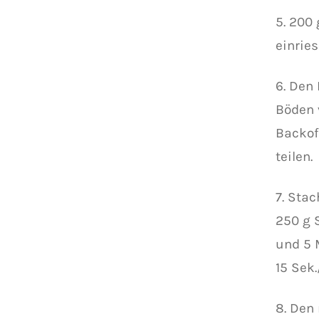
5. 200
einries
6. Den
Böden 
Backof
teilen.
7. Sta
250 g 
und 5 
15 Sek
8. Den 