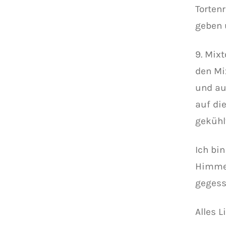
Torten
geben 
9. Mix
den Mi
und au
auf di
gekühlt
Ich bin
Himmel
gegess
Alles L