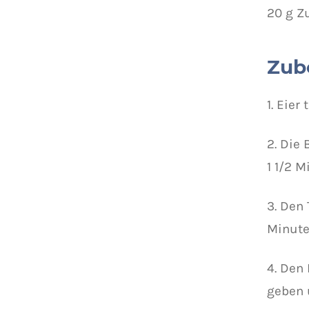
20 g Z
Zub
1. Eier
2. Die
1 1/2 M
3. Den
Minute
4. Den
geben u