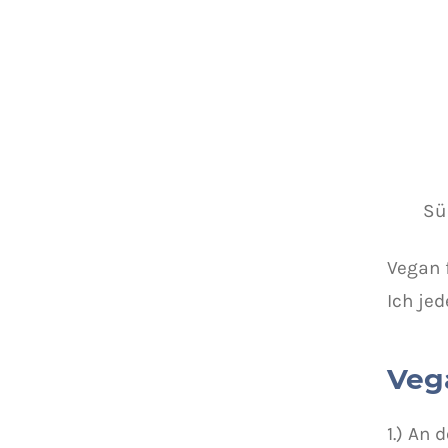
Sü
Vegan f
Ich jed
Veg
1.) An