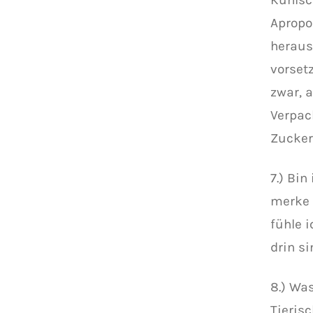
Apropo
heraus
vorset
zwar, 
Verpac
Zucker 
7.) Bin
merke 
fühle 
drin si
8.) Wa
Tieris