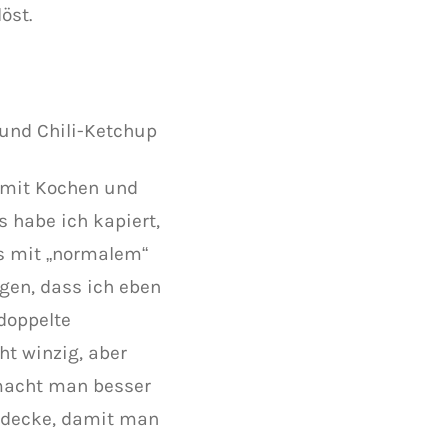
öst.
 und Chili-Ketchup
 mit Kochen und
s habe ich kapiert,
ts mit „normalem“
gen, dass ich eben
 doppelte
t winzig, aber
 macht man besser
udecke, damit man