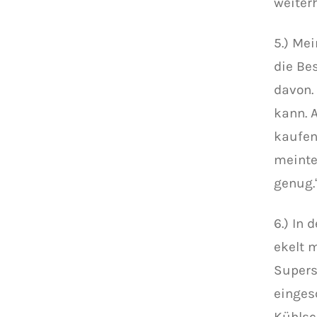
weiterh
5.) Mei
die Be
davon.
kann. 
kaufen
meinte
genug.
6.) In 
ekelt 
Supers
einges
Kühlsc