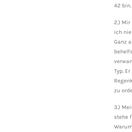
42 bin
2.) Mi
ich nie
Ganz a
behelf
verwan
Typ. E
Regenk
zu ord
3.) Me
stehe f
Warum 