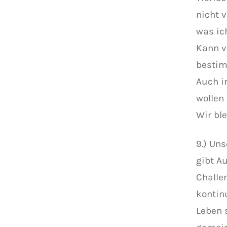
nicht v
was ic
Kann v
bestim
Auch i
wollen
Wir bl
9.) Un
gibt A
Challen
kontin
Leben 