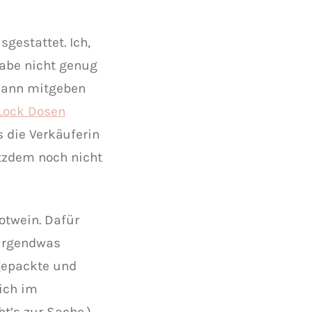
sgestattet. Ich,
habe nicht genug
 Mann mitgeben
Lock Dosen
 die Verkäuferin
otzdem noch nicht
Rotwein. Dafür
 irgendwas
bgepackte und
ich im
t’s zur Sache.)