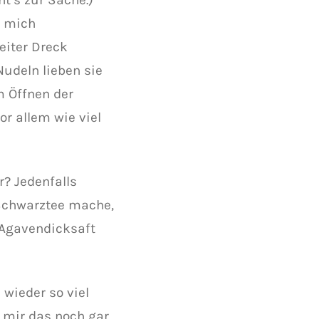
d mich
eiter Dreck
Nudeln lieben sie
m Öffnen der
r allem wie viel
r? Jedenfalls
 Schwarztee mache,
 Agavendicksaft
 wieder so viel
 mir das noch gar