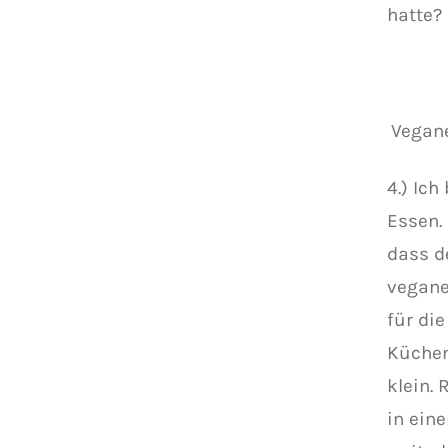
hatte?
Vegane
4.) Ic
Essen.
dass d
vegane
für di
Küchen
klein.
in ein