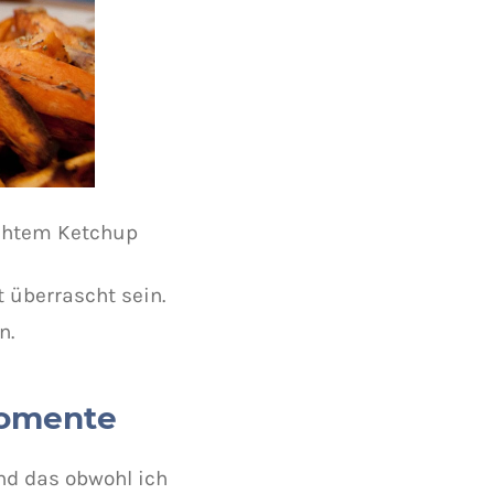
chtem Ketchup
t überrascht sein.
n.
Momente
nd das obwohl ich