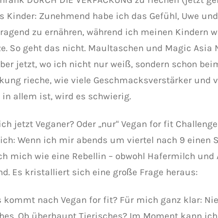
s Kinder: Zunehmend habe ich das Gefühl, Uwe un
ragend zu ernähren, während ich meinen Kindern w
ze. So geht das nicht. Maultaschen und Magic Asia 
aber jetzt, wo ich nicht nur weiß, sondern schon bei
kung rieche, wie viele Geschmacksverstärker und vo
in allem ist, wird es schwierig.
 ich jetzt Veganer? Oder „nur“ Vegan for fit Challenge
ich: Wenn ich mir abends um viertel nach 9 einen
ich mich wie eine Rebellin – obwohl Hafermilch und
nd. Es kristalliert sich eine große Frage heraus:
s kommt nach Vegan for fit? Für mich ganz klar: Nie
ches. Ob überhaupt Tierisches? Im Moment kann ich