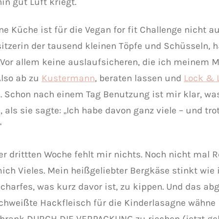
in gut Luft kriegt.
ne Küche ist für die Vegan for fit Challenge nicht au
sitzerin der tausend kleinen Töpfe und Schüsseln, 
 Vor allem keine auslaufsicheren, die ich meinem
Also ab zu
Kustermann
, beraten lassen und
Lock & 
. Schon nach einem Tag Benutzung ist mir klar, was
, als sie sagte: „Ich habe davon ganz viele – und tr
“
der drittten Woche fehlt mir nichts. Noch nicht mal 
mich Vieles. Mein heißgeliebter Bergkäse stinkt wie
charfes, was kurz davor ist, zu kippen. Und das a
chweißte Hackfleisch für die Kinderlasagne wähne 
hrank DURCH DIE VERPACKUNG zu riechen (jetzt geh